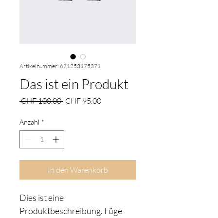
Artikelnummer: 671253175371
Das ist ein Produkt
Standardpreis
Sale-
 CHF 100.00 
CHF 95.00
Preis
Anzahl
*
In den Warenkorb
Dies ist eine 
Produktbeschreibung. Füge 