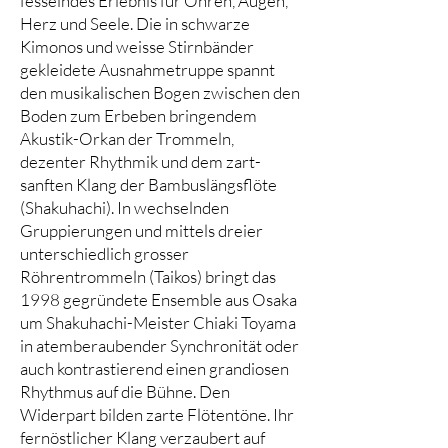
fesselndes Erlebnis für Ohren, Augen,
Herz und Seele. Die in schwarze
Kimonos und weisse Stirnbänder
gekleidete Ausnahmetruppe spannt
den musikalischen Bogen zwischen den
Boden zum Erbeben bringendem
Akustik-Orkan der Trommeln,
dezenter Rhythmik und dem zart-
sanften Klang der Bambuslängsflöte
(Shakuhachi). In wechselnden
Gruppierungen und mittels dreier
unterschiedlich grosser
Röhrentrommeln (Taikos) bringt das
1998 gegründete Ensemble aus Osaka
um Shakuhachi-Meister Chiaki Toyama
in atemberaubender Synchronität oder
auch kontrastierend einen grandiosen
Rhythmus auf die Bühne. Den
Widerpart bilden zarte Flötentöne. Ihr
fernöstlicher Klang verzaubert auf