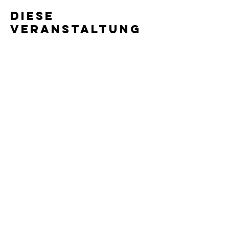
Diese
Veranstaltung
teilen
Star Shows GmbH
Schweiz
Hauptsitz: Kronbergstrasse 9, 9104 Waldstatt |
Niederlassung: Breitfeldstrasse 8, 9015 St. Gallen
Tel. +41 (0)71 351 43 42
|
info@starshows.ch
Deutschland
Weinbergstrasse 59, 64285 Darmstadt
Tel. +49 (0) 6151 36582-0
|
info@starshows.ch
AGB
|
Datenschutz